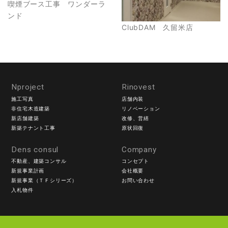
喫煙ブース工事 ワンダーラ
ンド
ClubDAM 久留米店
Nproject
Rinovest
施工写真
店舗内装
非住宅木造建築
リノベーション
新店舗建築
改修、営繕
新築テナント工事
原状回復
Dens consul
Company
不動産、建築コンサル
コンセプト
新規事業計画
会社概要
新規事業（ＴＦシリーズ）
お問い合わせ
入札物件