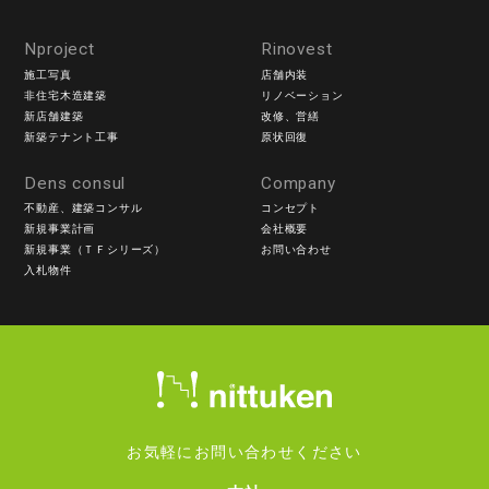
Nproject
Rinovest
施工写真
店舗内装
非住宅木造建築
リノベーション
新店舗建築
改修、営繕
新築テナント工事
原状回復
Dens consul
Company
不動産、建築コンサル
コンセプト
新規事業計画
会社概要
新規事業（ＴＦシリーズ）
お問い合わせ
入札物件
お気軽にお問い合わせください