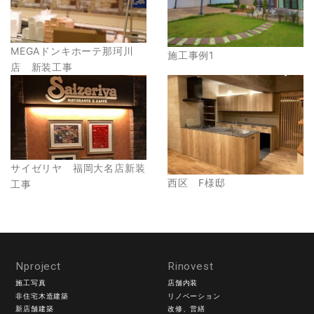
MEGAドンキホーテ那珂川
施工事例1
店 新装工事
サイゼリヤ 福岡大名店新装
西区 F様邸
工事
Nproject
Rinovest
施工写真
店舗内装
非住宅木造建築
リノベーション
新店舗建築
改修、営繕