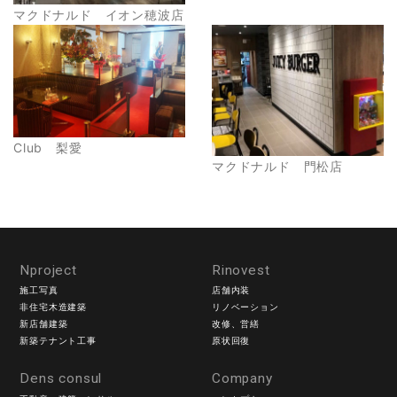
マクドナルド イオン穂波店
Club 梨愛
マクドナルド 門松店
Nproject
Rinovest
施工写真
店舗内装
非住宅木造建築
リノベーション
新店舗建築
改修、営繕
新築テナント工事
原状回復
Dens consul
Company