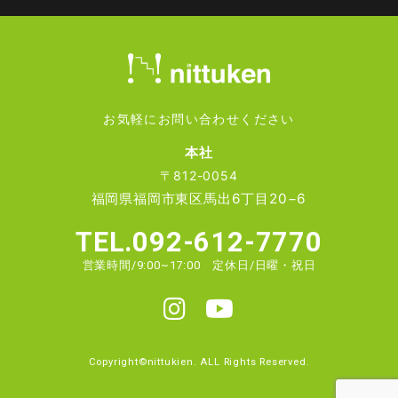
5）その他正当な理由のある場合
■個人情報の管理
当社は、お客様の個人情報については適切・慎重に管理
するとともに、外部への漏洩を防止します。
お気軽にお問い合わせください
■個人情報の変更・取り消し
本社
お客様にご提供いただきました個人情報について、訂
〒812-0054
正・削除の希望があった場合、お客様本人によるもので
福岡県福岡市東区馬出6丁目20−6
あるあることが確認できた場合に限り、合理的な範囲で
速やかに対応いたします。
TEL.092-612-7770
■プライバシーポリシーの適用範囲
営業時間/9:00~17:00 定休日/日曜・祝日
本プライバシーポリシーの適用範囲は、当サイト内とし
ます。
リンク先の第三者のサイトにおける個人情報等の保護に
ついては責任を負うものではありません。
Copyright©nittukien. ALL Rights Reserved.
お客様自身の責任において個々のウェブサイトの個人情
報に関する規約等をご確認下さい。