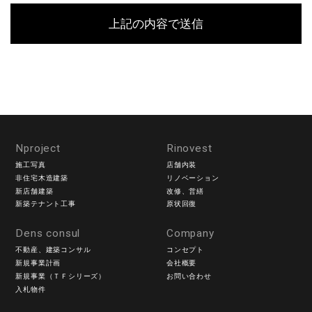
目的・利用内容をお知らせし、同意をいただいたうえで
個人情報の収集を行います。
当社は個人情報保護に関する法令を遵守すると共に、お
客様の個人情報を次の目的のために、その目的の範囲内
において、利用させていただきます。
お客様からのお問い合わせや、依頼内容に対応させて頂
くため
各種イベント・セミナーなどのご案内のため。
■個人情報の第三者への開示や提供
Nproject
Rinovest
施工写真
店舗内装
当社は、ご提供いただいた個人情報については、以下の
非住宅木造建築
リノベーション
いずれかに該当する場合を除き、いかなる第三者にも開
新店舗建築
改修、営繕
示・提供いたしません。
新築テナント工事
原状回復
1）お問い合わせ、またはご要望に対し、適切な回答また
Dens consul
Company
は対応をさせていただくためや、契約の責任を果たすた
不動産、建築コンサル
コンセプト
め。
新規事業計画
会社概要
2）お客様の同意がある場合
新規事業（ＴＦシリーズ）
お問い合わせ
3）お客様個人を判別できない状態で開示する場合
入札物件
4）法令等により開示を要求された場合