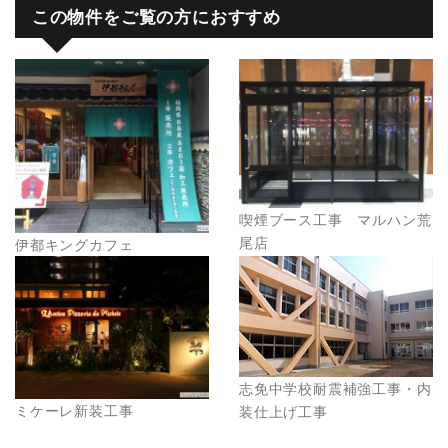
この物件をご覧の方におすすめ
喫煙ブース工事 マルハン荒
尾店
伊都キングカフェ
志免中学校耐震補強工事・内
ミケーレ新装工事
装仕上げ工事