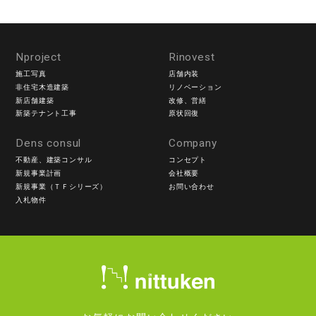
Nproject
Rinovest
施工写真
店舗内装
非住宅木造建築
リノベーション
新店舗建築
改修、営繕
新築テナント工事
原状回復
Dens consul
Company
不動産、建築コンサル
コンセプト
新規事業計画
会社概要
新規事業（ＴＦシリーズ）
お問い合わせ
入札物件