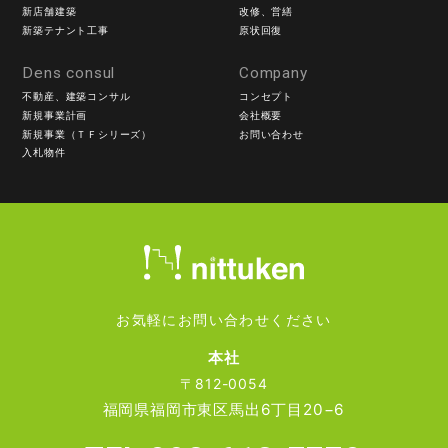
新店舗建築
改修、営繕
新築テナント工事
原状回復
Dens consul
Company
不動産、建築コンサル
コンセプト
新規事業計画
会社概要
新規事業（ＴＦシリーズ）
お問い合わせ
入札物件
お気軽にお問い合わせください
本社
〒812-0054
福岡県福岡市東区馬出6丁目20−6