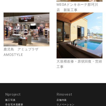
MEGAドンキホーテ那珂川
店 新装工事
鹿児島 アミュプラザ
AMOSTYLE
大規模改修・原状回復・営繕
工事
Nproject
Rinovest
施工写真
店舗内装
非住宅木造建築
リノベーション