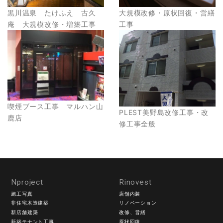
黒川温泉 たけふえ 古久
大規模改修・原状回復・営繕
庵 大規模改修・増築工事
工事
喫煙ブース工事 マルハン山
PLEST美野島改修工事・改
鹿店
修工事全般
Nproject
Rinovest
施工写真
店舗内装
非住宅木造建築
リノベーション
新店舗建築
改修、営繕
新築テナント工事
原状回復