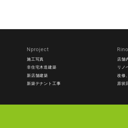
Nproject
Rin
施工写真
店舗
非住宅木造建築
リノ
新店舗建築
改修
新築テナント工事
原状