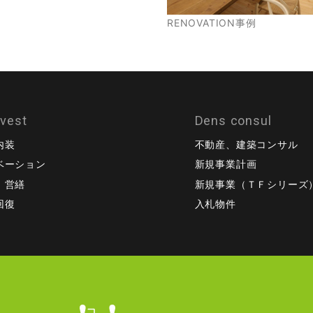
RENOVATION事例
ovest
Dens consul
内装
不動産、建築コンサル
ベーション
新規事業計画
、営繕
新規事業（ＴＦシリーズ
回復
入札物件