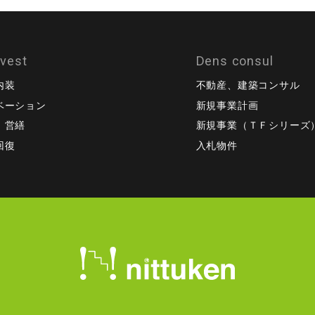
ovest
Dens consul
内装
不動産、建築コンサル
ベーション
新規事業計画
、営繕
新規事業（ＴＦシリーズ
回復
入札物件