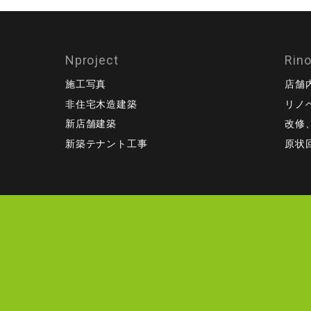
Nproject
Rin
施工写真
店舗
非住宅木造建築
リノ
新店舗建築
改修
新築テナント工事
原状