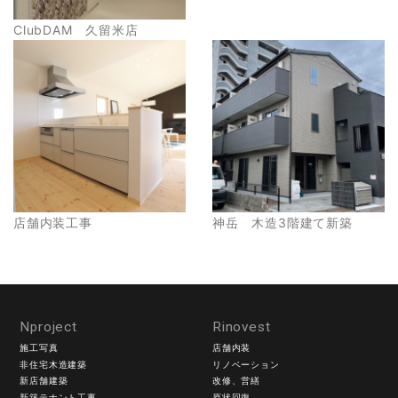
ClubDAM 久留米店
店舗内装工事
神岳 木造3階建て新築
Nproject
Rinovest
施工写真
店舗内装
非住宅木造建築
リノベーション
新店舗建築
改修、営繕
新築テナント工事
原状回復