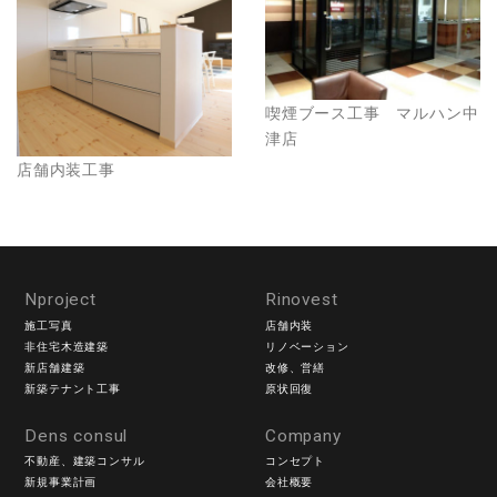
喫煙ブース工事 マルハン中
津店
店舗内装工事
Nproject
Rinovest
施工写真
店舗内装
非住宅木造建築
リノベーション
新店舗建築
改修、営繕
新築テナント工事
原状回復
Dens consul
Company
不動産、建築コンサル
コンセプト
新規事業計画
会社概要