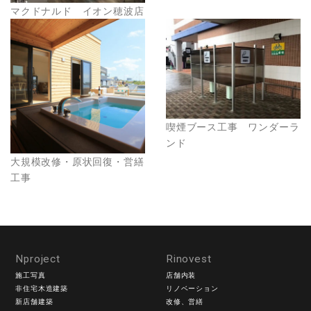
マクドナルド イオン穂波店
喫煙ブース工事 ワンダーラ
ンド
大規模改修・原状回復・営繕
工事
Nproject
Rinovest
施工写真
店舗内装
非住宅木造建築
リノベーション
新店舗建築
改修、営繕