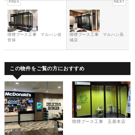
PREV
NEXT
喫煙ブース工事 マルハン佐
喫煙ブース工事 マルハン高
世保
城店
この物件をご覧の方におすすめ
喫煙ブース工事 玉屋本店