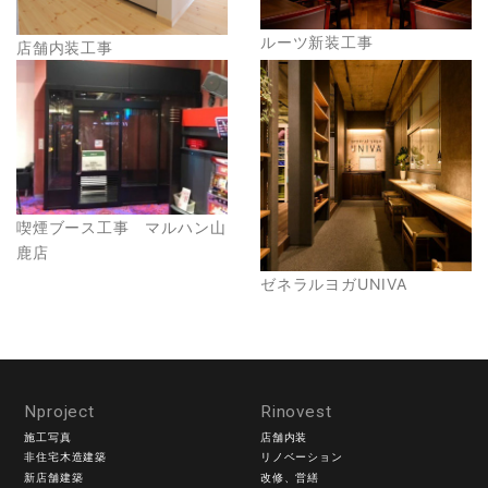
ルーツ新装工事
店舗内装工事
喫煙ブース工事 マルハン山
鹿店
ゼネラルヨガUNIVA
Nproject
Rinovest
施工写真
店舗内装
非住宅木造建築
リノベーション
新店舗建築
改修、営繕