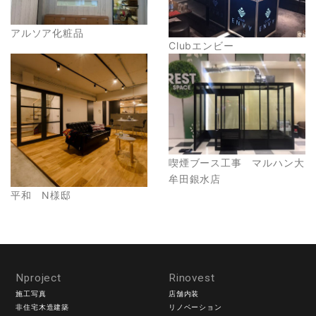
アルソア化粧品
Clubエンビー
喫煙ブース工事 マルハン大
牟田銀水店
平和 N様邸
Nproject
Rinovest
施工写真
店舗内装
非住宅木造建築
リノベーション