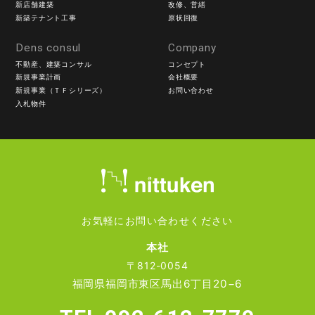
新店舗建築
改修、営繕
新築テナント工事
原状回復
Dens consul
Company
不動産、建築コンサル
コンセプト
新規事業計画
会社概要
新規事業（ＴＦシリーズ）
お問い合わせ
入札物件
お気軽にお問い合わせください
本社
〒812-0054
福岡県福岡市東区馬出6丁目20−6