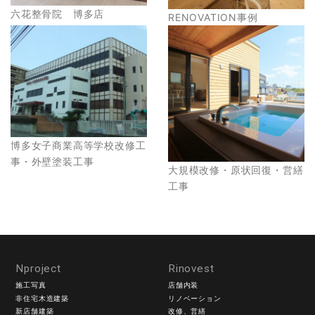
六花整骨院 博多店
RENOVATION事例
博多女子商業高等学校改修工
事・外壁塗装工事
大規模改修・原状回復・営繕
工事
Nproject
Rinovest
施工写真
店舗内装
非住宅木造建築
リノベーション
新店舗建築
改修、営繕