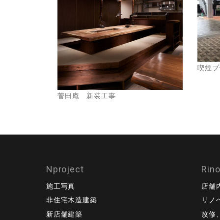
喫煙ブ
菅田庵 新装工事
Nproject
Rin
施工写真
店舗
非住宅木造建築
リノ
新店舗建築
改修