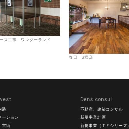
ース工事 ワンダーランド
春日 S様邸
ovest
Dens consul
内装
不動産、建築コンサル
ベーション
新規事業計画
、営繕
新規事業（ＴＦシリーズ