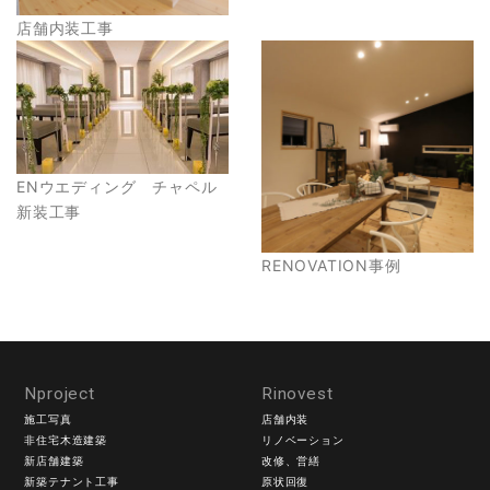
店舗内装工事
ENウエディング チャペル
新装工事
RENOVATION事例
Nproject
Rinovest
施工写真
店舗内装
非住宅木造建築
リノベーション
新店舗建築
改修、営繕
新築テナント工事
原状回復