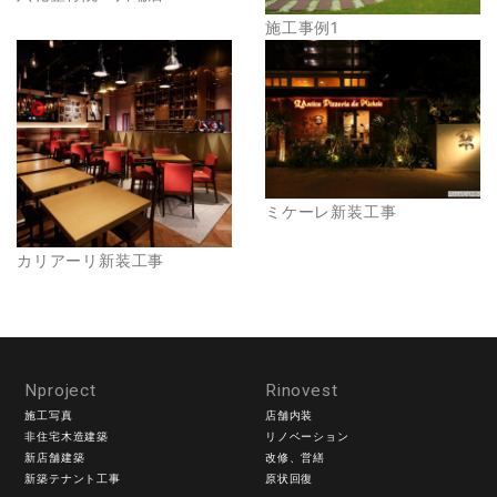
施工事例1
ミケーレ新装工事
カリアーリ新装工事
Nproject
Rinovest
施工写真
店舗内装
非住宅木造建築
リノベーション
新店舗建築
改修、営繕
新築テナント工事
原状回復