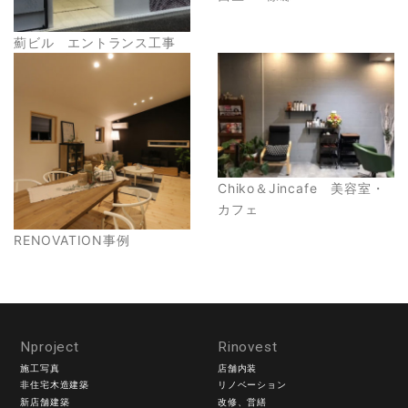
薊ビル エントランス工事
Chiko＆Jincafe 美容室・
カフェ
RENOVATION事例
Nproject
Rinovest
施工写真
店舗内装
非住宅木造建築
リノベーション
新店舗建築
改修、営繕