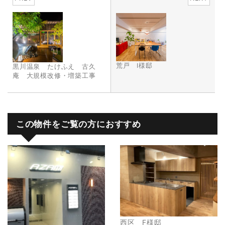
荒戸 I様邸
黒川温泉 たけふえ 古久
庵 大規模改修・増築工事
この物件をご覧の方におすすめ
西区 F様邸