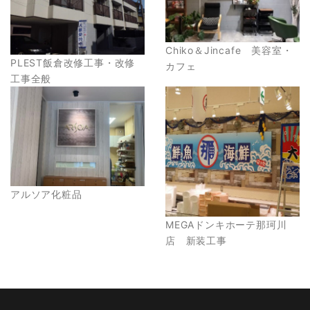
Chiko＆Jincafe 美容室・
PLEST飯倉改修工事・改修
カフェ
工事全般
アルソア化粧品
MEGAドンキホーテ那珂川
店 新装工事