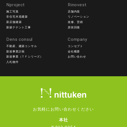
Nproject
Rinovest
施工写真
店舗内装
非住宅木造建築
リノベーション
新店舗建築
改修、営繕
新築テナント工事
原状回復
Dens consul
Company
不動産、建築コンサル
コンセプト
新規事業計画
会社概要
新規事業（ＴＦシリーズ）
お問い合わせ
入札物件
お気軽にお問い合わせください
本社