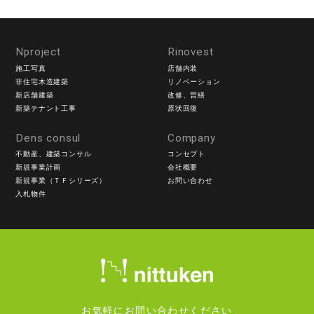
Nproject
Rinovest
施工写真
店舗内装
非住宅木造建築
リノベーション
新店舗建築
改修、営繕
新築テナント工事
原状回復
Dens consul
Company
不動産、建築コンサル
コンセプト
新規事業計画
会社概要
新規事業（ＴＦシリーズ）
お問い合わせ
入札物件
お気軽にお問い合わせください