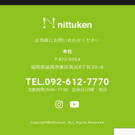
5）その他正当な理由のある場合
■個人情報の管理
当社は、お客様の個人情報については適切・慎重に管理
するとともに、外部への漏洩を防止します。
お気軽にお問い合わせください
■個人情報の変更・取り消し
本社
お客様にご提供いただきました個人情報について、訂
〒812-0054
正・削除の希望があった場合、お客様本人によるもので
福岡県福岡市東区馬出6丁目20−6
あるあることが確認できた場合に限り、合理的な範囲で
速やかに対応いたします。
TEL.092-612-7770
■プライバシーポリシーの適用範囲
営業時間/9:00~17:00 定休日/日曜・祝日
本プライバシーポリシーの適用範囲は、当サイト内とし
ます。
リンク先の第三者のサイトにおける個人情報等の保護に
ついては責任を負うものではありません。
Copyright©nittukien. ALL Rights Reserved.
お客様自身の責任において個々のウェブサイトの個人情
報に関する規約等をご確認下さい。