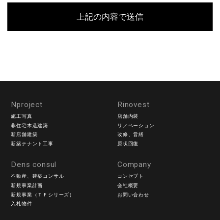
目的・利用内容をお知らせし、同意をいただいたうえで
個人情報の収集を行います。
当社は個人情報保護に関する法令を遵守すると共に、お
客様の個人情報を次の目的のために、その目的の範囲内
において、利用させていただきます。
お客様からのお問い合わせや、依頼内容に対応させて頂
くため
各種イベント・セミナーなどのご案内のため。
■個人情報の第三者への開示や提供
Nproject
Rinovest
施工写真
店舗内装
当社は、ご提供いただいた個人情報については、以下の
非住宅木造建築
リノベーション
いずれかに該当する場合を除き、いかなる第三者にも開
新店舗建築
改修、営繕
示・提供いたしません。
新築テナント工事
原状回復
1）お問い合わせ、またはご要望に対し、適切な回答また
Dens consul
Company
は対応をさせていただくためや、契約の責任を果たすた
不動産、建築コンサル
コンセプト
め。
新規事業計画
会社概要
2）お客様の同意がある場合
新規事業（ＴＦシリーズ）
お問い合わせ
3）お客様個人を判別できない状態で開示する場合
入札物件
4）法令等により開示を要求された場合