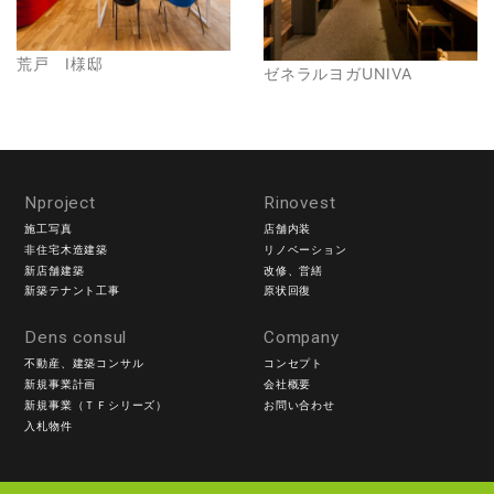
荒戸 I様邸
ゼネラルヨガUNIVA
Nproject
Rinovest
施工写真
店舗内装
非住宅木造建築
リノベーション
新店舗建築
改修、営繕
新築テナント工事
原状回復
Dens consul
Company
不動産、建築コンサル
コンセプト
新規事業計画
会社概要
新規事業（ＴＦシリーズ）
お問い合わせ
入札物件