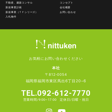
2）お客様の同意がある場合
不動産、建築コンサル
コンセプト
3）お客様個人を判別できない状態で開示する場合
新規事業計画
会社概要
4）法令等により開示を要求された場合
新規事業（ＴＦシリーズ）
お問い合わせ
入札物件
5）その他正当な理由のある場合
■個人情報の管理
当社は、お客様の個人情報については適切・慎重に管理
するとともに、外部への漏洩を防止します。
■個人情報の変更・取り消し
お気軽にお問い合わせください
お客様にご提供いただきました個人情報について、訂
正・削除の希望があった場合、お客様本人によるもので
本社
あるあることが確認できた場合に限り、合理的な範囲で
〒812-0054
速やかに対応いたします。
福岡県福岡市東区馬出6丁目20−6
■プライバシーポリシーの適用範囲
TEL.092-612-7770
本プライバシーポリシーの適用範囲は、当サイト内とし
営業時間/9:00~17:00 定休日/日曜・祝日
ます。
リンク先の第三者のサイトにおける個人情報等の保護に