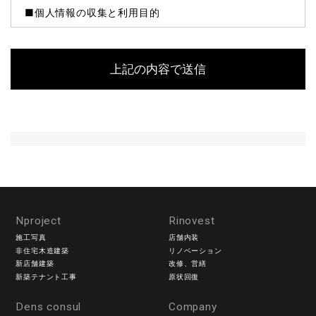
■個人情報の収集と利用目的
当社はお客様の個人情報を収集する際、あらかじめその
目的・利用内容をお知らせし、同意をいただいたうえで
個人情報の収集を行います。
当社は個人情報保護に関する法令を遵守すると共に、お
客様の個人情報を次の目的のために、その目的の範囲内
において、利用させていただきます。
お客様からのお問い合わせや、依頼内容に対応させて頂
くため
各種イベント・セミナーなどのご案内のため。
■個人情報の第三者への開示や提供
Nproject
当社は、ご提供いただいた個人情報については、以下の
Rinovest
いずれかに該当する場合を除き、いかなる第三者にも開
施工写真
店舗内装
非住宅木造建築
リノベーション
示・提供いたしません。
新店舗建築
改修、営繕
1）お問い合わせ、またはご要望に対し、適切な回答また
新築テナント工事
原状回復
は対応をさせていただくためや、契約の責任を果たすた
め。
Dens consul
Company